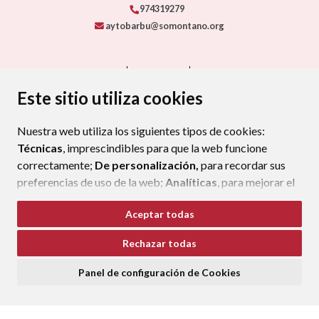
974319279
aytobarbu@somontano.org
CONTACTO
MAPA WEB
AVISO LEGAL
PROTECCIÓN DE DATOS
ACCESIBILIDAD
Este sitio utiliza cookies
POLÍTICA DE COOKIES
Nuestra web utiliza los siguientes tipos de cookies:
ENLAC
Técnicas
, imprescindibles para que la web funcione
correctamente;
De personalización,
para recordar sus
preferencias de uso de la web;
Analíticas
, para mejorar el
funcionamiento de la web y sus servicios.
Aceptar todas
Si acepta pulsando el botón
“Aceptar todas”
Rechazar todas
consideramos que acepta su uso. Si pulsa el botón
“Rechazar todas”
o continúa navegando sin realizar
Panel de configuración de Cookies
ninguna acción, se guardarán las cookies técnicas
imprescindibles. Para personalizar sus preferencias
acceda al
“Panel de configuración de cookies”.