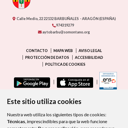
Calle Medio, 22
22132
BARBUÑALES
- ARAGÓN
(ESPAÑA)
974319279
aytobarbu@somontano.org
CONTACTO
MAPA WEB
AVISO LEGAL
PROTECCIÓN DE DATOS
ACCESIBILIDAD
POLÍTICA DE COOKIES
ENLAC
Este sitio utiliza cookies
Nuestra web utiliza los siguientes tipos de cookies:
Técnicas
, imprescindibles para que la web funcione