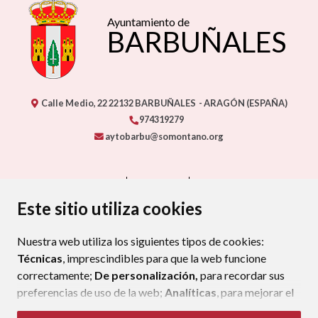
Ayuntamiento de
BARBUÑALES
Calle Medio, 22
22132
BARBUÑALES
- ARAGÓN
(ESPAÑA)
974319279
aytobarbu@somontano.org
CONTACTO
MAPA WEB
AVISO LEGAL
PROTECCIÓN DE DATOS
ACCESIBILIDAD
Este sitio utiliza cookies
POLÍTICA DE COOKIES
Nuestra web utiliza los siguientes tipos de cookies:
ENLAC
Técnicas
, imprescindibles para que la web funcione
correctamente;
De personalización,
para recordar sus
preferencias de uso de la web;
Analíticas
, para mejorar el
funcionamiento de la web y sus servicios.