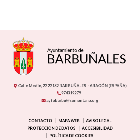
Ayuntamiento de
BARBUÑALES
Calle Medio, 22
22132
BARBUÑALES
- ARAGÓN
(ESPAÑA)
974319279
aytobarbu@somontano.org
CONTACTO
MAPA WEB
AVISO LEGAL
PROTECCIÓN DE DATOS
ACCESIBILIDAD
POLÍTICA DE COOKIES