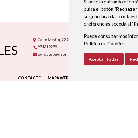
Si acepta pulsando el bot
pulsa el botón
“Rechazar
se guardarán las cookies 
preferencias acceda al
“P
Puede consultar más infor
Calle Medio, 22
22132
BARBUÑALES
- ARAGÓN
(ESPA
Política de Cookies
.
LES
974319279
aytobarbu@somontano.org
Aceptar todas
Rec
CONTACTO
MAPA WEB
AVISO LEGAL
PROTECCIÓN D