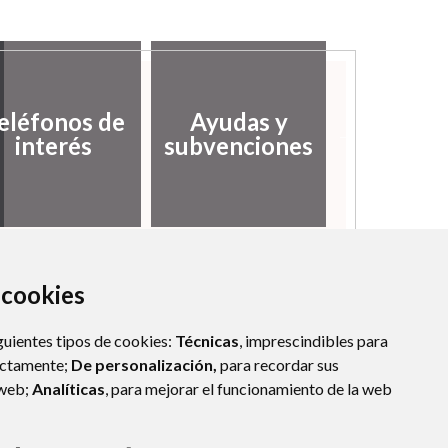
eléfonos de
Ayudas y
Servic
interés
subvenciones
Social
a cookies
guientes tipos de cookies:
Técnicas
, imprescindibles para
ectamente;
De personalización,
para recordar sus
 web;
Analíticas
, para mejorar el funcionamiento de la web