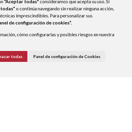
ón
“Aceptar todas”
consideramos que acepta su uso. Si
 todas”
o continúa navegando sin realizar ninguna acción,
técnicas imprescindibles. Para personalizar sus
anel de configuración de cookies”.
mación, cómo configurarlas y posibles riesgos en nuestra
ÑA)
hazar todas
Panel de configuración de Cookies
E DATOS
ACCESIBILIDAD
POLÍTICA DE COOKIES
ENLACE EXTERNO A