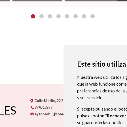
Este sitio utiliz
Nuestra web utiliza los si
que la web funcione corr
preferencias de uso de la
y sus servicios.
Calle Medio, 22
22132
BARBUÑALES
- ARAGÓN
(ESPA
LES
974319279
Si acepta pulsando el bot
aytobarbu@somontano.org
pulsa el botón
“Rechazar
se guardarán las cookies 