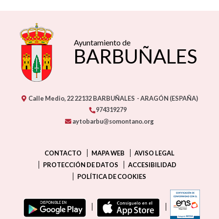
Ayuntamiento de
BARBUÑALES
Calle Medio, 22
22132
BARBUÑALES
- ARAGÓN
(ESPAÑA)
974319279
aytobarbu@somontano.org
CONTACTO
MAPA WEB
AVISO LEGAL
PROTECCIÓN DE DATOS
ACCESIBILIDAD
POLÍTICA DE COOKIES
ENLAC