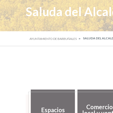
Saluda del Alca
SALUDA DEL ALCAL
AYUNTAMIENTO DE BARBUÑALES
sarrollo
Comercio
ocal y
Espacios
local y ven