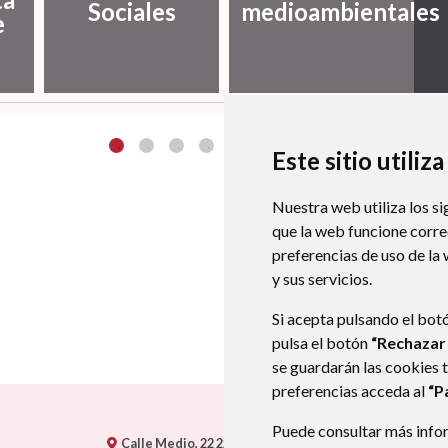
Sociales
medioambientales
e
Este sitio utiliz
Nuestra web utiliza los si
que la web funcione corr
preferencias de uso de la
y sus servicios.
Si acepta pulsando el bot
pulsa el botón
“Rechazar
se guardarán las cookies 
preferencias acceda al
“P
Puede consultar más infor
Calle Medio, 22
22132
BARBUÑALES
- ARAGÓN
(ESPA