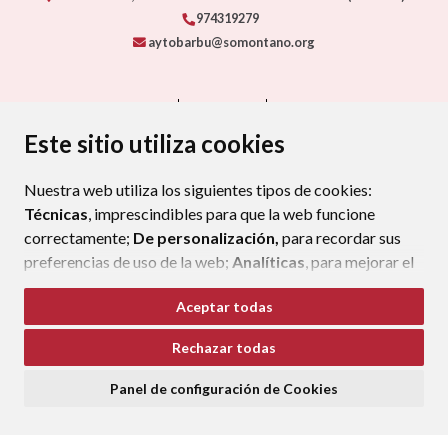
974319279
aytobarbu@somontano.org
CONTACTO
MAPA WEB
AVISO LEGAL
PROTECCIÓN DE DATOS
ACCESIBILIDAD
Este sitio utiliza cookies
POLÍTICA DE COOKIES
Nuestra web utiliza los siguientes tipos de cookies:
ENLAC
Técnicas
, imprescindibles para que la web funcione
correctamente;
De personalización,
para recordar sus
preferencias de uso de la web;
Analíticas
, para mejorar el
funcionamiento de la web y sus servicios.
Aceptar todas
Si acepta pulsando el botón
“Aceptar todas”
Rechazar todas
consideramos que acepta su uso. Si pulsa el botón
“Rechazar todas”
o continúa navegando sin realizar
Panel de configuración de Cookies
ninguna acción, se guardarán las cookies técnicas
imprescindibles. Para personalizar sus preferencias
acceda al
“Panel de configuración de cookies”.