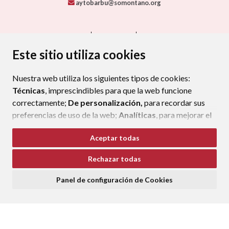
aytobarbu@somontano.org
CONTACTO
MAPA WEB
AVISO LEGAL
PROTECCIÓN DE DATOS
ACCESIBILIDAD
Este sitio utiliza cookies
POLÍTICA DE COOKIES
Nuestra web utiliza los siguientes tipos de cookies:
ENLAC
Técnicas
, imprescindibles para que la web funcione
correctamente;
De personalización,
para recordar sus
preferencias de uso de la web;
Analíticas
, para mejorar el
funcionamiento de la web y sus servicios.
Aceptar todas
Si acepta pulsando el botón
“Aceptar todas”
Rechazar todas
consideramos que acepta su uso. Si pulsa el botón
“Rechazar todas”
o continúa navegando sin realizar
Panel de configuración de Cookies
ninguna acción, se guardarán las cookies técnicas
imprescindibles. Para personalizar sus preferencias
acceda al
“Panel de configuración de cookies”.