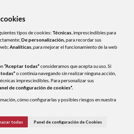
a cookies
guientes tipos de cookies:
Técnicas
, imprescindibles para
ectamente;
De personalización,
para recordar sus
 web;
Analíticas
, para mejorar el funcionamiento de la web
ón
“Aceptar todas”
consideramos que acepta su uso. Si
 todas”
o continúa navegando sin realizar ninguna acción,
técnicas imprescindibles. Para personalizar sus
anel de configuración de cookies”.
mación, cómo configurarlas y posibles riesgos en nuestra
ÑA)
hazar todas
Panel de configuración de Cookies