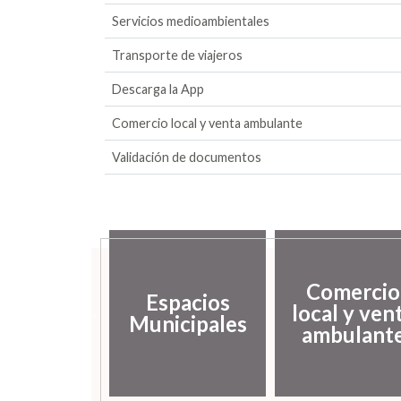
Servicios medioambientales
Transporte de viajeros
Descarga la App
Comercio local y venta ambulante
Validación de documentos
sarrollo
Comercio
ocal y
Espacios
local y ven
mpleo
Municipales
ambulant
úblico