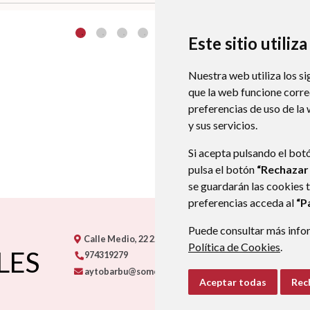
Este sitio utiliz
Nuestra web utiliza los si
que la web funcione corr
preferencias de uso de la
y sus servicios.
Si acepta pulsando el bot
pulsa el botón
“Rechazar
se guardarán las cookies 
preferencias acceda al
“P
Puede consultar más infor
Calle Medio, 22
22132
BARBUÑALES
- ARAGÓN
(ESPA
Política de Cookies
.
LES
974319279
aytobarbu@somontano.org
Aceptar todas
Rec