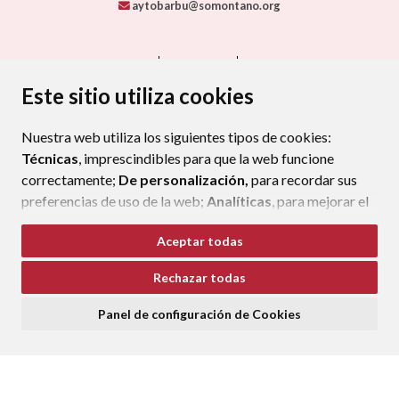
aytobarbu@somontano.org
CONTACTO
MAPA WEB
AVISO LEGAL
PROTECCIÓN DE DATOS
ACCESIBILIDAD
Este sitio utiliza cookies
POLÍTICA DE COOKIES
Nuestra web utiliza los siguientes tipos de cookies:
ENLAC
Técnicas
, imprescindibles para que la web funcione
correctamente;
De personalización,
para recordar sus
preferencias de uso de la web;
Analíticas
, para mejorar el
funcionamiento de la web y sus servicios.
Aceptar todas
Si acepta pulsando el botón
“Aceptar todas”
Rechazar todas
consideramos que acepta su uso. Si pulsa el botón
“Rechazar todas”
o continúa navegando sin realizar
Panel de configuración de Cookies
ninguna acción, se guardarán las cookies técnicas
imprescindibles. Para personalizar sus preferencias
acceda al
“Panel de configuración de cookies”.