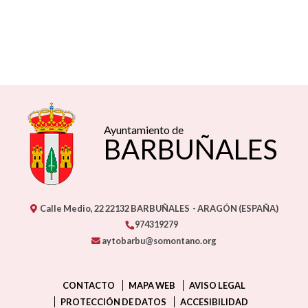
Ayuntamiento de
BARBUÑALES
Calle Medio, 22
22132
BARBUÑALES
- ARAGÓN
(ESPAÑA)
974319279
aytobarbu@somontano.org
CONTACTO
MAPA WEB
AVISO LEGAL
PROTECCIÓN DE DATOS
ACCESIBILIDAD