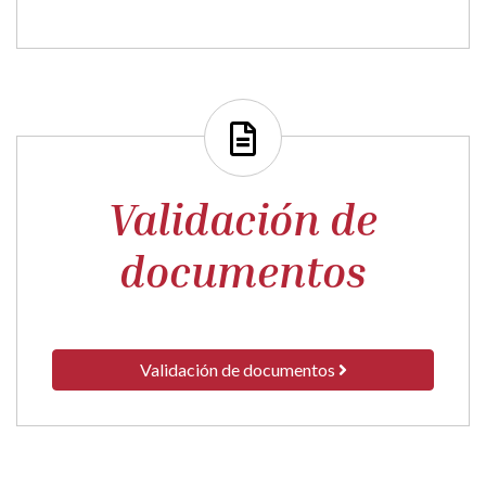
Ayuntamiento de
BARBUÑALES
Calle Medio, 22
22132
BARBUÑALES
- ARAGÓN
(ESPAÑA)