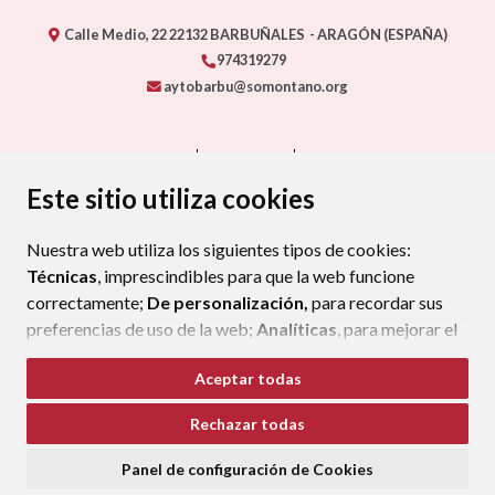
Calle Medio, 22
22132
BARBUÑALES
- ARAGÓN
(ESPAÑA)
974319279
aytobarbu@somontano.org
CONTACTO
MAPA WEB
AVISO LEGAL
PROTECCIÓN DE DATOS
ACCESIBILIDAD
Este sitio utiliza cookies
POLÍTICA DE COOKIES
Nuestra web utiliza los siguientes tipos de cookies:
ENLAC
Técnicas
, imprescindibles para que la web funcione
correctamente;
De personalización,
para recordar sus
preferencias de uso de la web;
Analíticas
, para mejorar el
funcionamiento de la web y sus servicios.
Aceptar todas
Si acepta pulsando el botón
“Aceptar todas”
Rechazar todas
consideramos que acepta su uso. Si pulsa el botón
“Rechazar todas”
o continúa navegando sin realizar
Panel de configuración de Cookies
ninguna acción, se guardarán las cookies técnicas