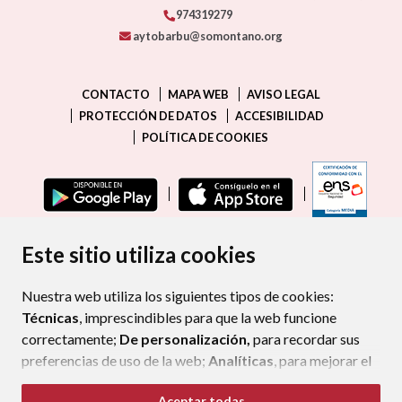
974319279
aytobarbu@somontano.org
CONTACTO
MAPA WEB
AVISO LEGAL
PROTECCIÓN DE DATOS
ACCESIBILIDAD
POLÍTICA DE COOKIES
ENLAC
Este sitio utiliza cookies
Nuestra web utiliza los siguientes tipos de cookies:
Técnicas
, imprescindibles para que la web funcione
correctamente;
De personalización,
para recordar sus
preferencias de uso de la web;
Analíticas
, para mejorar el
funcionamiento de la web y sus servicios.
Aceptar todas