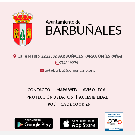
Ayuntamiento de
BARBUÑALES
Calle Medio, 22
22132
BARBUÑALES
- ARAGÓN
(ESPAÑA)
974319279
aytobarbu@somontano.org
CONTACTO
MAPA WEB
AVISO LEGAL
PROTECCIÓN DE DATOS
ACCESIBILIDAD
POLÍTICA DE COOKIES
ENLAC