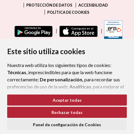
PROTECCIÓN DE DATOS
ACCESIBILIDAD
POLÍTICA DE COOKIES
ENLAC
Este sitio utiliza cookies
Nuestra web utiliza los siguientes tipos de cookies:
Técnicas
, imprescindibles para que la web funcione
correctamente;
De personalización,
para recordar sus
preferencias de uso de la web;
Analíticas
, para mejorar el
funcionamiento de la web y sus servicios.
Aceptar todas
Si acepta pulsando el botón
“Aceptar todas”
Rechazar todas
consideramos que acepta su uso. Si pulsa el botón
“Rechazar todas”
o continúa navegando sin realizar
Panel de configuración de Cookies
ninguna acción, se guardarán las cookies técnicas