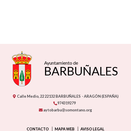
Ayuntamiento de
BARBUÑALES
Calle Medio, 22
22132
BARBUÑALES
- ARAGÓN
(ESPAÑA)
974319279
aytobarbu@somontano.org
CONTACTO
MAPA WEB
AVISO LEGAL