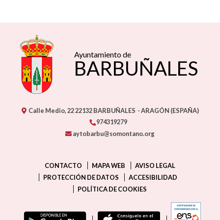
Ayuntamiento de
BARBUÑALES
Calle Medio, 22
22132
BARBUÑALES
- ARAGÓN
(ESPAÑA)
974319279
aytobarbu@somontano.org
CONTACTO
MAPA WEB
AVISO LEGAL
PROTECCIÓN DE DATOS
ACCESIBILIDAD
POLÍTICA DE COOKIES
ENLAC